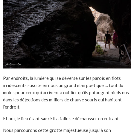
Par endroits, la lumière qui se déverse sur les parois en flots
irridescents suscite en nous un grand élan poétique … tout du
moins pour ceux qui arrivent à oublier qu’ils pataugent pieds nus
dans les déjections des milliers de chauve souris qui habitent
l’endroit.
Et oui, le lieu étant
sacré
il a fallu se déchausser en entrant.
Nous parcourons cette grotte majestueuse jusqu’à son