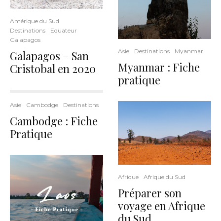
Amérique du Sud
Destinations
Equateur
Galapagos
Asie
Destinations
Myanmar
Galapagos – San
Myanmar : Fiche
Cristobal en 2020
pratique
Asie
Cambodge
Destinations
Cambodge : Fiche
Pratique
Afrique
Afrique du Sud
Préparer son
voyage en Afrique
du Sud