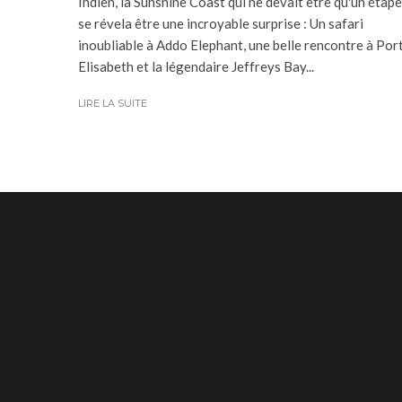
Indien, la Sunshine Coast qui ne devait être qu'un étape
se révela être une incroyable surprise : Un safari
inoubliable à Addo Elephant, une belle rencontre à Por
Elisabeth et la légendaire Jeffreys Bay...
LIRE LA SUITE