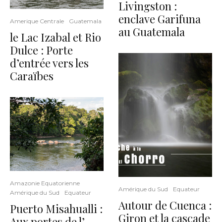
Livingston :
enclave Garifuna
Amerique Centrale
Guatemala
au Guatemala
le Lac Izabal et Rio
Dulce : Porte
d’entrée vers les
Caraïbes
Amazonie Equatorienne
Amérique du Sud
Equateur
Amérique du Sud
Equateur
Autour de Cuenca :
Puerto Misahualli :
Giron et la cascade
Aux portes de l’