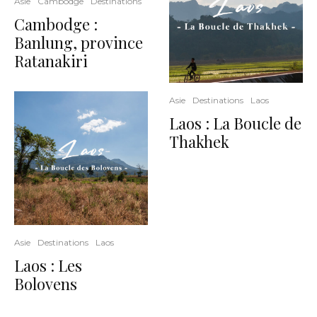
Asie
Cambodge
Destinations
Cambodge :
Banlung, province
Ratanakiri
Asie
Destinations
Laos
Laos : La Boucle de
Thakhek
Asie
Destinations
Laos
Laos : Les
Bolovens