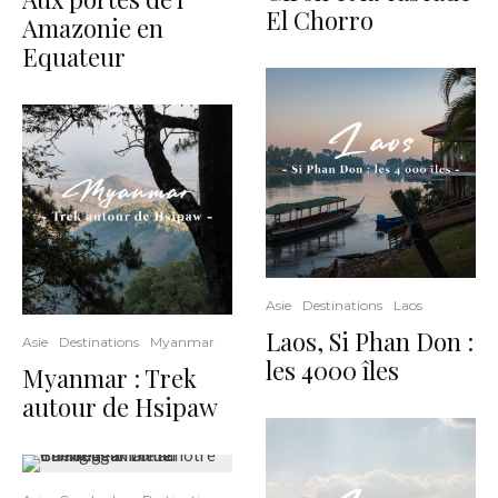
El Chorro
Amazonie en
Equateur
Asie
Destinations
Laos
Laos, Si Phan Don :
Asie
Destinations
Myanmar
les 4000 îles
Myanmar : Trek
autour de Hsipaw